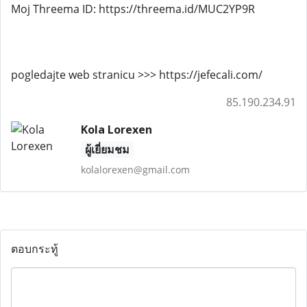
Moj Threema ID: https://threema.id/MUC2YP9R
pogledajte web stranicu >>> https://jefecali.com/
85.190.234.91
Kola Lorexen
ผู้เยี่ยมชม
kolalorexen@gmail.com
ตอบกระทู้