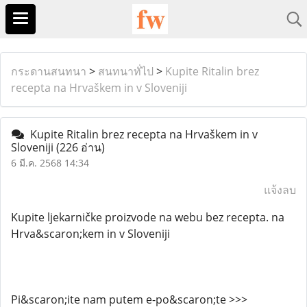
กระดานสนทนา
>
สนทนาทั่ไป
>
Kupite Ritalin brez
recepta na Hrvaškem in v Sloveniji
Kupite Ritalin brez recepta na Hrvaškem in v
Sloveniji
(226 อ่าน)
6 มี.ค. 2568 14:34
แจ้งลบ
Kupite ljekarničke proizvode na webu bez recepta. na
Hrva&scaron;kem in v Sloveniji
Pi&scaron;ite nam putem e-po&scaron;te >>>