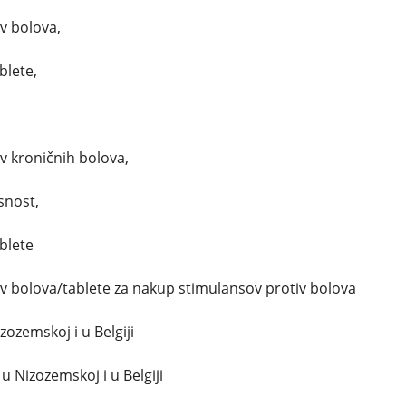
iv bolova,
blete,
,
iv kroničnih bolova,
snost,
blete
tiv bolova/tablete za nakup stimulansov protiv bolova
zozemskoj i u Belgiji
u Nizozemskoj i u Belgiji