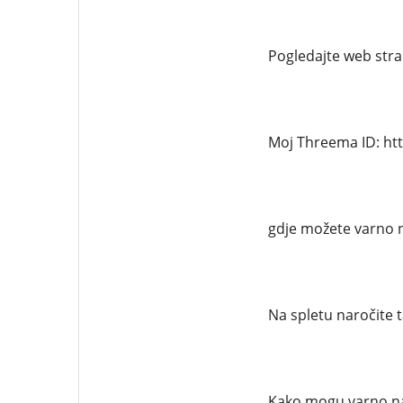
Pogledajte web stran
Moj Threema ID: ht
gdje možete varno 
Na spletu naročite 
Kako mogu varno nar