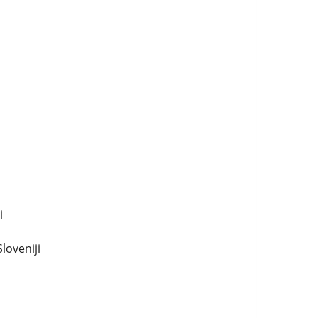
i
loveniji