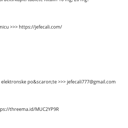
icu >>> https://jefecali.com/
m elektronske po&scaron;te >>> jefecali777@gmail.com
tps://threema.id/MUC2YP9R