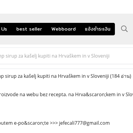
 Us
best seller
Webboard
แจ้งชำระเงิน
 sirup za kašelj kupiti na Hrvaškem in v Sloveniji
sirup za kašelj kupiti na Hrvaškem in v Sloveniji
(184 อ่าน)
proizvode na webu bez recepta. na Hrva&scaron;kem in v Slov
putem e-po&scaron;te >>> jefecali777@gmail.com