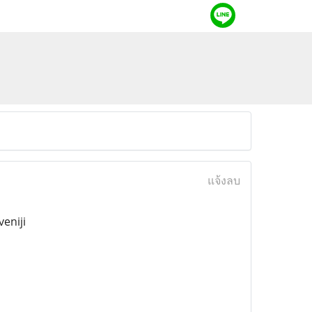
แจ้งลบ
eniji