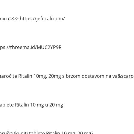
icu >>> https://jefecali.com/
tps://threema.id/MUC2YP9R
naročite Ritalin 10mg, 20mg s brzom dostavom na va&scaron
tablete Ritalin 10 mg u 20 mg
učiti/kupiti tablete Ritalin 10 mg, 20 mg?