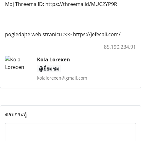
Moj Threema ID: https://threema.id/MUC2YP9R
pogledajte web stranicu >>> https://jefecali.com/
85.190.234.91
Kola Lorexen
ผู้เยี่ยมชม
kolalorexen@gmail.com
ตอบกระทู้