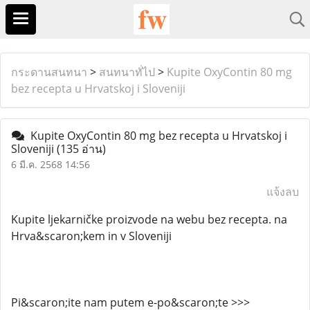
กระดานสนทนา
>
สนทนาทั่ไป
>
Kupite OxyContin 80 mg
bez recepta u Hrvatskoj i Sloveniji
Kupite OxyContin 80 mg bez recepta u Hrvatskoj i
Sloveniji
(135 อ่าน)
6 มี.ค. 2568 14:56
แจ้งลบ
Kupite ljekarničke proizvode na webu bez recepta. na
Hrva&scaron;kem in v Sloveniji
Pi&scaron;ite nam putem e-po&scaron;te >>>