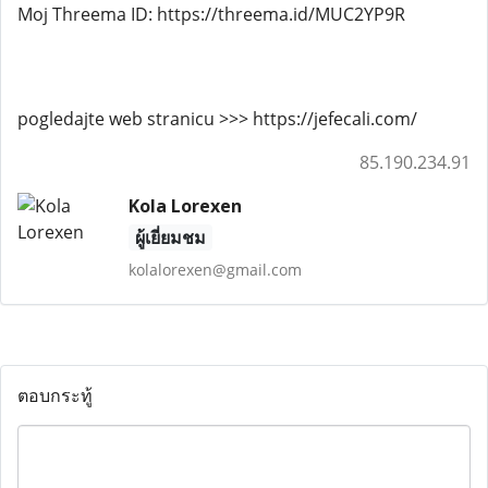
Moj Threema ID: https://threema.id/MUC2YP9R
pogledajte web stranicu >>> https://jefecali.com/
85.190.234.91
Kola Lorexen
ผู้เยี่ยมชม
kolalorexen@gmail.com
ตอบกระทู้