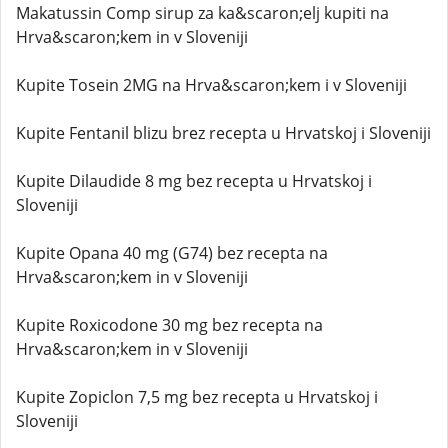
Makatussin Comp sirup za ka&scaron;elj kupiti na
Hrva&scaron;kem in v Sloveniji
Kupite Tosein 2MG na Hrva&scaron;kem i v Sloveniji
Kupite Fentanil blizu brez recepta u Hrvatskoj i Sloveniji
Kupite Dilaudide 8 mg bez recepta u Hrvatskoj i
Sloveniji
Kupite Opana 40 mg (G74) bez recepta na
Hrva&scaron;kem in v Sloveniji
Kupite Roxicodone 30 mg bez recepta na
Hrva&scaron;kem in v Sloveniji
Kupite Zopiclon 7,5 mg bez recepta u Hrvatskoj i
Sloveniji