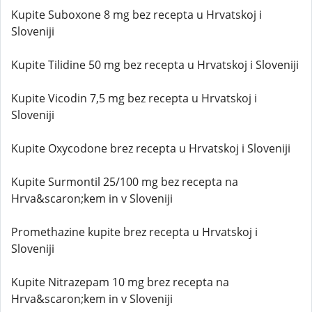
Kupite Suboxone 8 mg bez recepta u Hrvatskoj i
Sloveniji
Kupite Tilidine 50 mg bez recepta u Hrvatskoj i Sloveniji
Kupite Vicodin 7,5 mg bez recepta u Hrvatskoj i
Sloveniji
Kupite Oxycodone brez recepta u Hrvatskoj i Sloveniji
Kupite Surmontil 25/100 mg bez recepta na
Hrva&scaron;kem in v Sloveniji
Promethazine kupite brez recepta u Hrvatskoj i
Sloveniji
Kupite Nitrazepam 10 mg brez recepta na
Hrva&scaron;kem in v Sloveniji