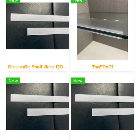
New
New
ป้ายราคาติด Shelf สีขาว 120 ซม.
Tag90g01
New
New