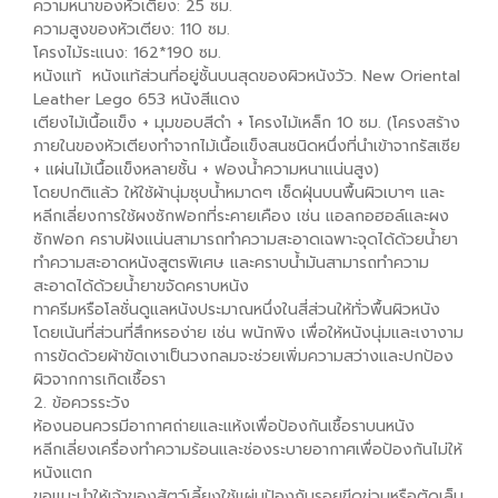
ความหนาของหัวเตียง: 25 ซม.
ความสูงของหัวเตียง: 110 ซม.
โครงไม้ระแนง: 162*190 ซม.
หนังแท้ หนังแท้ส่วนที่อยู่ชั้นบนสุดของผิวหนังวัว. New Oriental
Leather Lego 653 หนังสีแดง
เตียงไม้เนื้อแข็ง + มุมขอบสีดำ + โครงไม้เหล็ก 10 ซม. (โครงสร้าง
ภายในของหัวเตียงทำจากไม้เนื้อแข็งสนชนิดหนึ่งที่นำเข้าจากรัสเซีย
+ แผ่นไม้เนื้อแข็งหลายชั้น + ฟองน้ำความหนาแน่นสูง)
โดยปกติแล้ว ให้ใช้ผ้านุ่มชุบน้ำหมาดๆ เช็ดฝุ่นบนพื้นผิวเบาๆ และ
หลีกเลี่ยงการใช้ผงซักฟอกที่ระคายเคือง เช่น แอลกอฮอล์และผง
ซักฟอก คราบฝังแน่นสามารถทำความสะอาดเฉพาะจุดได้ด้วยน้ำยา
ทำความสะอาดหนังสูตรพิเศษ และคราบน้ำมันสามารถทำความ
สะอาดได้ด้วยน้ำยาขจัดคราบหนัง
ทาครีมหรือโลชั่นดูแลหนังประมาณหนึ่งในสี่ส่วนให้ทั่วพื้นผิวหนัง
โดยเน้นที่ส่วนที่สึกหรอง่าย เช่น พนักพิง เพื่อให้หนังนุ่มและเงางาม
การขัดด้วยผ้าขัดเงาเป็นวงกลมจะช่วยเพิ่มความสว่างและปกป้อง
ผิวจากการเกิดเชื้อรา
2. ข้อควรระวัง
ห้องนอนควรมีอากาศถ่ายและแห้งเพื่อป้องกันเชื้อราบนหนัง
หลีกเลี่ยงเครื่องทำความร้อนและช่องระบายอากาศเพื่อป้องกันไม่ให้
หนังแตก
ขอแนะนำให้เจ้าของสัตว์เลี้ยงใช้แผ่นป้องกันรอยขีดข่วนหรือตัดเล็บ