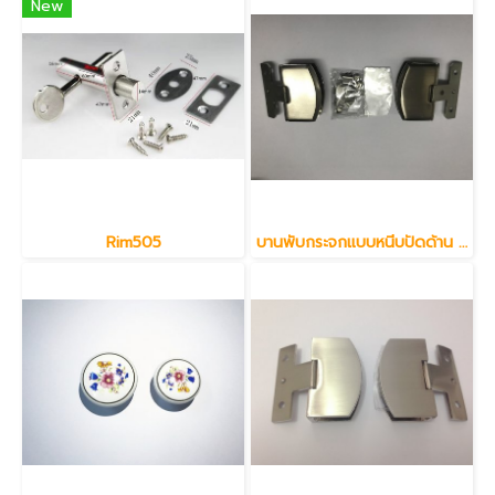
New
Rim505
บานพับกระจกแบบหนีบปัดด้าน 8 มม.