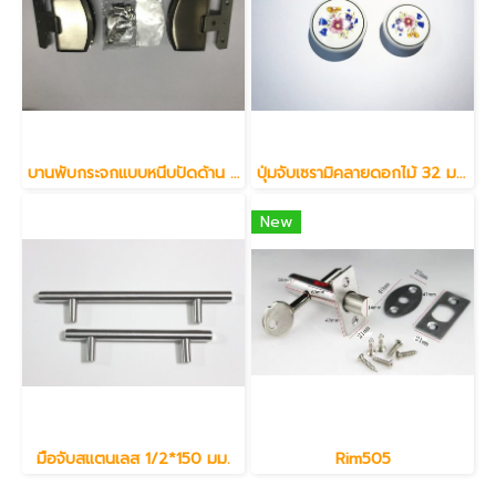
บานพับกระจกแบบหนีบปัดด้าน 8 มม.
ปุ่มจับเซรามิคลายดอกไม้ 32 มม.
New
มือจับสแตนเลส 1/2*150 มม.
Rim505