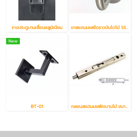
รางประตูบานเลื่อนอลูมิเนียม
ขาสแตนเลสยึดราวบันไดไม้ SS304
New
BT-01
กลอนสแตนเลสฝังบานไม้ ขนาด 6"