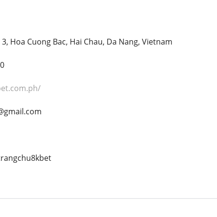
 3, Hoa Cuong Bac, Hai Chau, Da Nang, Vietnam
00
bet.com.ph/
@gmail.com
trangchu8kbet