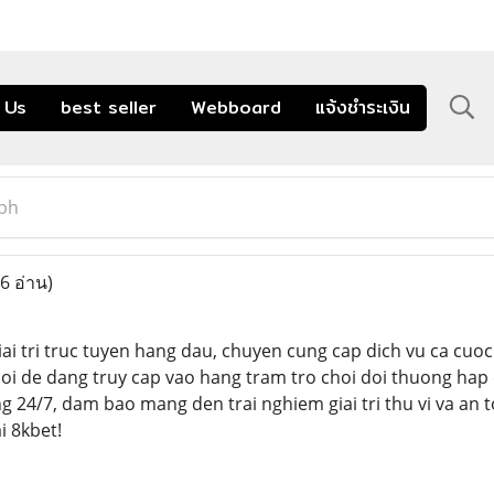
 Us
best seller
Webboard
แจ้งชำระเงิน
ph
6 อ่าน)
iai tri truc tuyen hang dau, chuyen cung cap dich vu ca cuoc 
hoi de dang truy cap vao hang tram tro choi doi thuong ha
g 24/7, dam bao mang den trai nghiem giai tri thu vi va an 
i 8kbet!