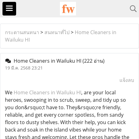
กระดานสนทนา
>
สนทนาทั่ไป
>
Home Cleaners in
Wailuku HI
Home Cleaners in Wailuku HI
(222 อ่าน)
19 มี.ค. 2568 23:21
แจ้งลบ
We
Home Cleaners in Wailuku HI
, are your local
heroes, swooping in to scrub, sweep, and tidy up so
you don&rsquo;t have to. They&rsquo;re friendly,
reliable, and get every corner spotless, from sandy
floors to dusty shelves. With their help, you can kick
back and soak in the island vibes while your home
stays fresh and welcoming. Let these pros handle the