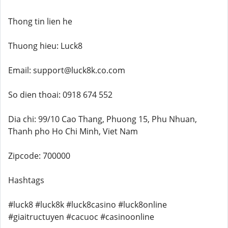
Thong tin lien he
Thuong hieu: Luck8
Email: support@luck8k.co.com
So dien thoai: 0918 674 552
Dia chi: 99/10 Cao Thang, Phuong 15, Phu Nhuan,
Thanh pho Ho Chi Minh, Viet Nam
Zipcode: 700000
Hashtags
#luck8 #luck8k #luck8casino #luck8online
#giaitructuyen #cacuoc #casinoonline