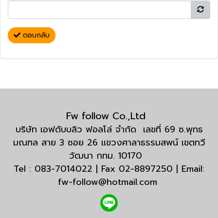
ตอบกลับ
Fw follow Co.,Ltd
บริษัท เอฟดับบลิว ฟอลโล่ จำกัด เลขที่ 69 ซ.พุทธ
มณฑล สาย 3 ซอย 26 แขวงศาลาธรรมสพน์ เขตทวี
วัฒนา กทม. 10170
Tel : 083-7014022 | Fax 02-8897250 | Email:
fw-follow@hotmail.com