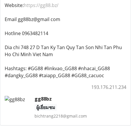
Website:
https://gg88.bz/
Email gg88bz@gmail com
Hotline 0963482114
Dia chi 748 27 D Tan Ky Tan Quy Tan Son Nhi Tan Phu
Ho Chi Minh Viet Nam
Hashtags: #GG88 #linkvao_GG88 #nhacai_GG88
#dangky_GG88 #taiapp_GG88 #GG88_cacuoc
193.176.211.234
gg88bz
ผู้เยี่ยมชม
bichtrang2218@gmail.com