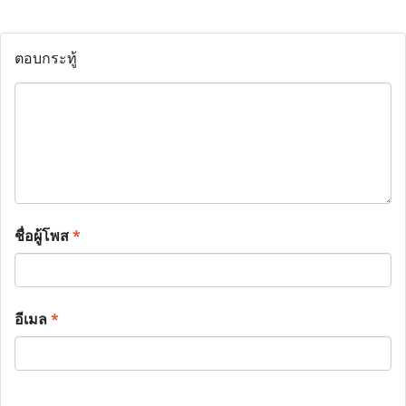
ตอบกระทู้
ชื่อผู้โพส
*
อีเมล
*