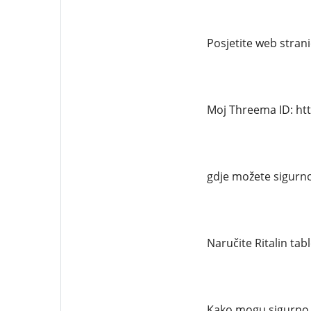
Posjetite web strani
Moj Threema ID: ht
gdje možete sigurno
Naručite Ritalin tab
Kako mogu sigurno n