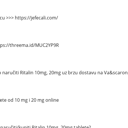
cu >>> https://jefecali.com/
tps://threema.id/MUC2YP9R
 naručiti Ritalin 10mg, 20mg uz brzu dostavu na Va&scaron
lete od 10 mg i 20 mg online
aručiti/kupiti Ritalin 10mg, 20mg tablete?