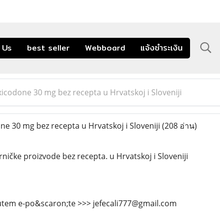
 Us
best seller
Webboard
แจ้งชำระเงิน
icodone 30 mg bez recepta u Hrvatskoj i Sloveniji
e 30 mg bez recepta u Hrvatskoj i Sloveniji
(208 อ่าน)
rničke proizvode bez recepta. u Hrvatskoj i Sloveniji
putem e-po&scaron;te >>> jefecali777@gmail.com