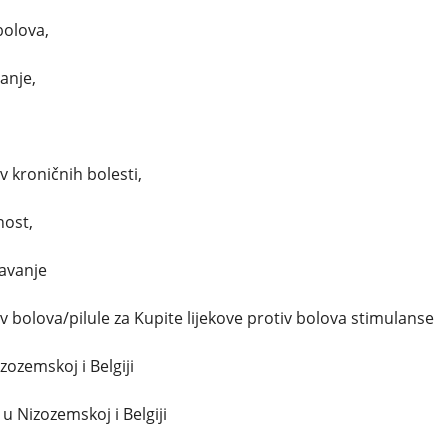
bolova,
anje,
v kroničnih bolesti,
nost,
pavanje
iv bolova/pilule za Kupite lijekove protiv bolova stimulanse
zozemskoj i Belgiji
u Nizozemskoj i Belgiji