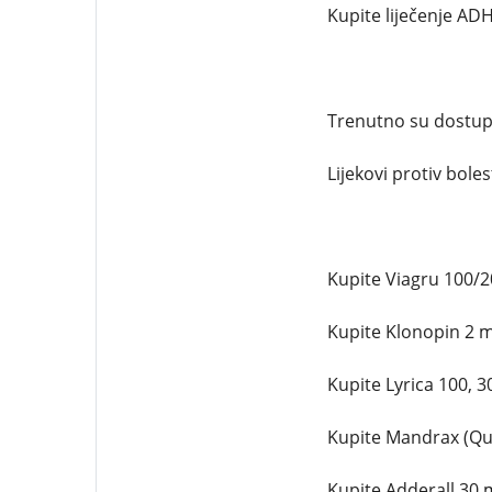
Kupite liječenje ADH
Trenutno su dostupn
Lijekovi protiv bolest
Kupite Viagru 100/20
Kupite Klonopin 2 mg
Kupite Lyrica 100, 3
Kupite Mandrax (Qua
Kupite Adderall 30 m