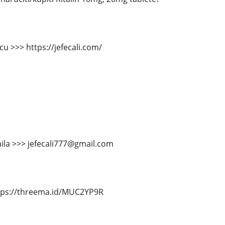
cu >>> https://jefecali.com/
ila >>> jefecali777@gmail.com
tps://threema.id/MUC2YP9R