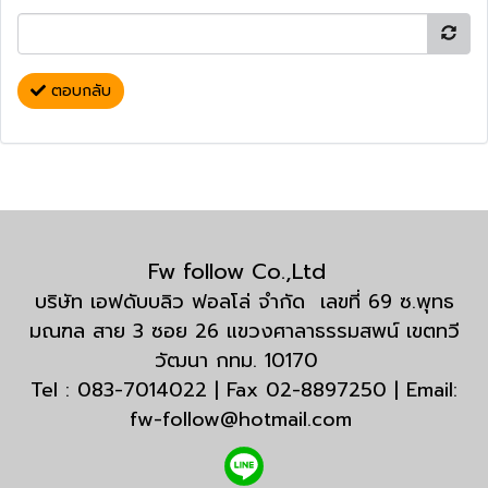
ตอบกลับ
Fw follow Co.,Ltd
บริษัท เอฟดับบลิว ฟอลโล่ จำกัด เลขที่ 69 ซ.พุทธ
มณฑล สาย 3 ซอย 26 แขวงศาลาธรรมสพน์ เขตทวี
วัฒนา กทม. 10170
Tel : 083-7014022 | Fax 02-8897250 | Email:
fw-follow@hotmail.com