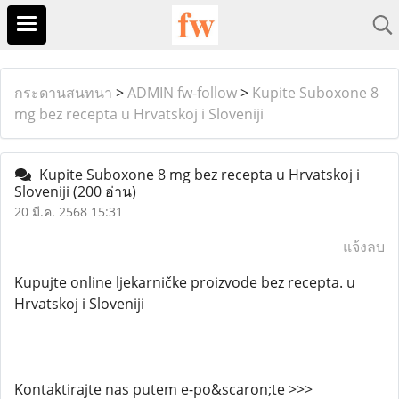
กระดานสนทนา
>
ADMIN fw-follow
>
Kupite Suboxone 8
mg bez recepta u Hrvatskoj i Sloveniji
Kupite Suboxone 8 mg bez recepta u Hrvatskoj i
Sloveniji
(200 อ่าน)
20 มี.ค. 2568 15:31
แจ้งลบ
Kupujte online ljekarničke proizvode bez recepta. u
Hrvatskoj i Sloveniji
Kontaktirajte nas putem e-po&scaron;te >>>