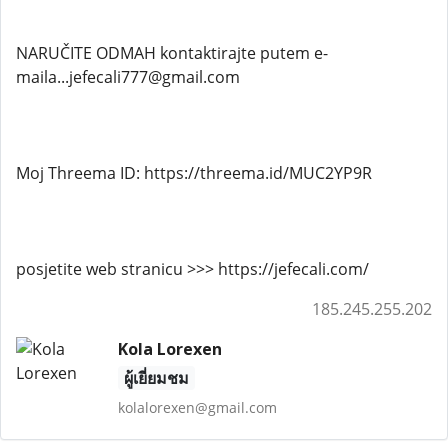
NARUČITE ODMAH kontaktirajte putem e-
maila...jefecali777@gmail.com
Moj Threema ID: https://threema.id/MUC2YP9R
posjetite web stranicu >>> https://jefecali.com/
185.245.255.202
Kola Lorexen
ผู้เยี่ยมชม
kolalorexen@gmail.com