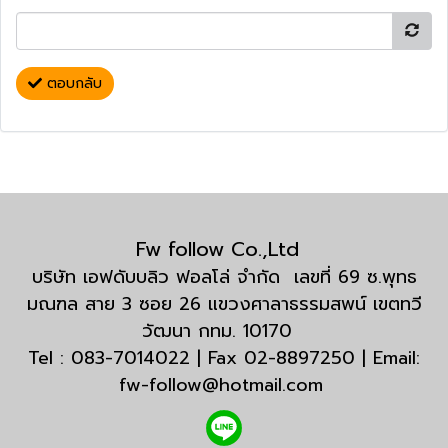
ตอบกลับ
Fw follow Co.,Ltd
บริษัท เอฟดับบลิว ฟอลโล่ จำกัด เลขที่ 69 ซ.พุทธ
มณฑล สาย 3 ซอย 26 แขวงศาลาธรรมสพน์ เขตทวี
วัฒนา กทม. 10170
Tel : 083-7014022 | Fax 02-8897250 | Email:
fw-follow@hotmail.com