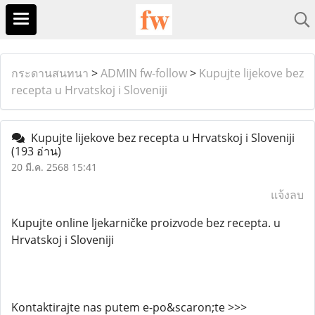
กระดานสนทนา
>
ADMIN fw-follow
>
Kupujte lijekove bez
recepta u Hrvatskoj i Sloveniji
Kupujte lijekove bez recepta u Hrvatskoj i Sloveniji
(193 อ่าน)
20 มี.ค. 2568 15:41
แจ้งลบ
Kupujte online ljekarničke proizvode bez recepta. u
Hrvatskoj i Sloveniji
Kontaktirajte nas putem e-po&scaron;te >>>