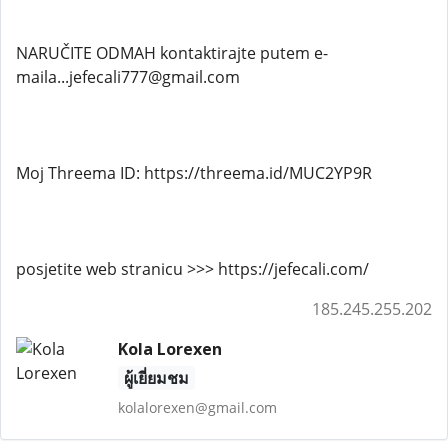
NARUČITE ODMAH kontaktirajte putem e-
maila...jefecali777@gmail.com
Moj Threema ID: https://threema.id/MUC2YP9R
posjetite web stranicu >>> https://jefecali.com/
185.245.255.202
Kola Lorexen
ผู้เยี่ยมชม
kolalorexen@gmail.com