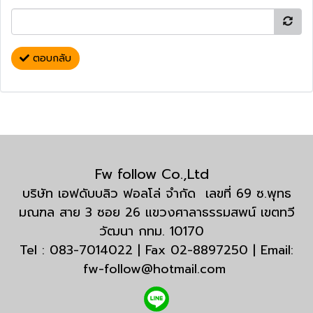
ตอบกลับ
Fw follow Co.,Ltd
บริษัท เอฟดับบลิว ฟอลโล่ จำกัด เลขที่ 69 ซ.พุทธ
มณฑล สาย 3 ซอย 26 แขวงศาลาธรรมสพน์ เขตทวี
วัฒนา กทม. 10170
Tel : 083-7014022 | Fax 02-8897250 | Email:
fw-follow@hotmail.com