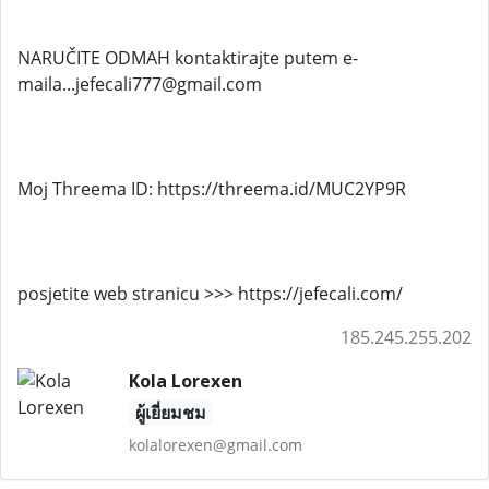
NARUČITE ODMAH kontaktirajte putem e-
maila...jefecali777@gmail.com
Moj Threema ID: https://threema.id/MUC2YP9R
posjetite web stranicu >>> https://jefecali.com/
185.245.255.202
Kola Lorexen
ผู้เยี่ยมชม
kolalorexen@gmail.com