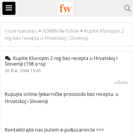
กระดานสนทนา
>
ADMIN fw-follow
>
Kupite Klonopin 2
mg bez recepta u Hrvatskoj i Sloveniji
Kupite Klonopin 2 mg bez recepta u Hrvatskoj i
Sloveniji
(198 อ่าน)
20 มี.ค. 2568 15:45
แจ้งลบ
Kupujte online ljekarničke proizvode bez recepta. u
Hrvatskoj i Sloveniji
Kontaktirajte nas putem e-po&scaron;te >>>