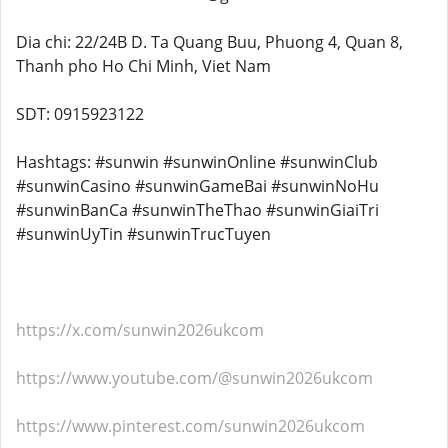
Dia chi: 22/24B D. Ta Quang Buu, Phuong 4, Quan 8,
Thanh pho Ho Chi Minh, Viet Nam
SDT: 0915923122
Hashtags: #sunwin #sunwinOnline #sunwinClub
#sunwinCasino #sunwinGameBai #sunwinNoHu
#sunwinBanCa #sunwinTheThao #sunwinGiaiTri
#sunwinUyTin #sunwinTrucTuyen
https://x.com/sunwin2026ukcom
https://www.youtube.com/@sunwin2026ukcom
https://www.pinterest.com/sunwin2026ukcom