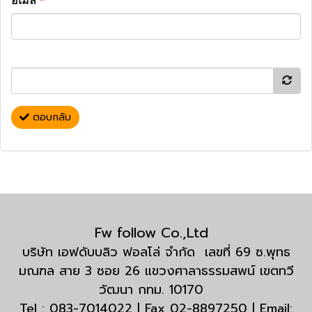
อีเมล
*
ตอบกลับ
Fw follow Co.,Ltd
บริษัท เอฟดับบลิว ฟอลโล่ จำกัด เลขที่ 69 ซ.พุทธ
มณฑล สาย 3 ซอย 26 แขวงศาลาธรรมสพน์ เขตทวี
วัฒนา กทม. 10170
Tel : 083-7014022 | Fax 02-8897250 | Email: