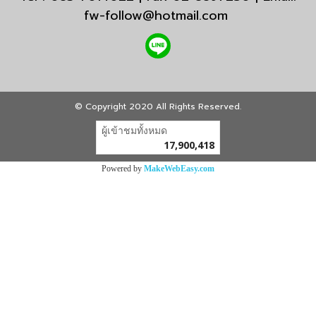
fw-follow@hotmail.com
© Copyright 2020 All Rights Reserved.
ผู้เข้าชมทั้งหมด
17,900,418
Powered by
MakeWebEasy.com