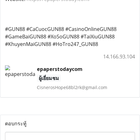
#GUN88 #CaCuocGUN88 #CasinoOnlineGUN88
#GameBaiGUN88 #XoSoGUN88 #TaiXiuGUN88
#KhuyenMaiGUN88 #HoTro247_GUN88
14.166.93.104
epaperstodaycom
ผู้เยี่ยมชม
CisnerosHope68bl2rk@gmail.com
ตอบกระทู้