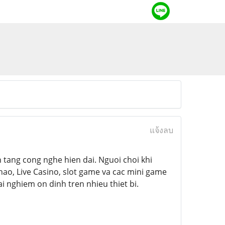
แจ้งลบ
en tang cong nghe hien dai. Nguoi choi khi
ao, Live Casino, slot game va cac mini game
ai nghiem on dinh tren nhieu thiet bi.