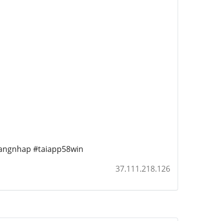
dangnhap #taiapp58win
37.111.218.126