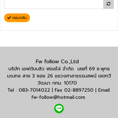
ตอบกลับ
Fw follow Co.,Ltd
บริษัท เอฟดับบลิว ฟอลโล่ จำกัด เลขที่ 69 ซ.พุทธ
มณฑล สาย 3 ซอย 26 แขวงศาลาธรรมสพน์ เขตทวี
วัฒนา กทม. 10170
Tel : 083-7014022 | Fax 02-8897250 | Email:
fw-follow@hotmail.com