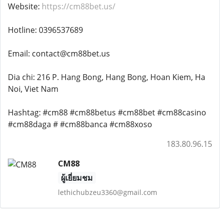
Website:
https://cm88bet.us/
Hotline: 0396537689
Email: contact@cm88bet.us
Dia chi: 216 P. Hang Bong, Hang Bong, Hoan Kiem, Ha
Noi, Viet Nam
Hashtag: #cm88 #cm88betus #cm88bet #cm88casino
#cm88daga # #cm88banca #cm88xoso
183.80.96.15
CM88
ผู้เยี่ยมชม
lethichubzeu3360@gmail.com