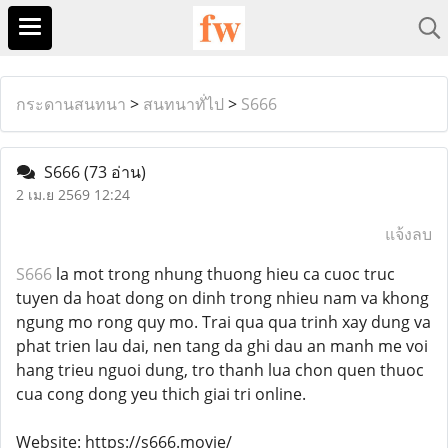
กระดานสนทนา
>
สนทนาทั่ไป
>
S666
S666
(73 อ่าน)
2 เม.ย 2569 12:24
แจ้งลบ
S666
la mot trong nhung thuong hieu ca cuoc truc
tuyen da hoat dong on dinh trong nhieu nam va khong
ngung mo rong quy mo. Trai qua qua trinh xay dung va
phat trien lau dai, nen tang da ghi dau an manh me voi
hang trieu nguoi dung, tro thanh lua chon quen thuoc
cua cong dong yeu thich giai tri online.
Website: https://s666.movie/