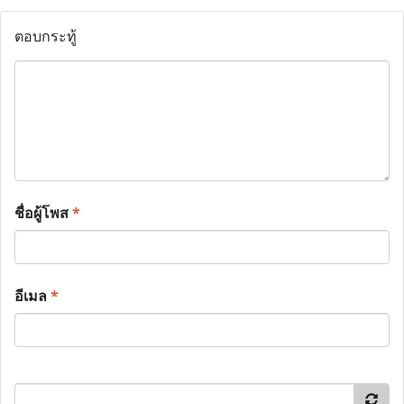
ตอบกระทู้
ชื่อผู้โพส
*
อีเมล
*