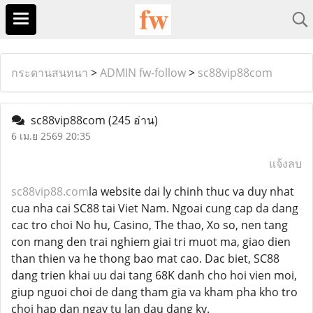
กระดานสนทนา
>
ADMIN fw-follow
>
sc88vip88com
sc88vip88com
(245 อ่าน)
6 เม.ย 2569 20:35
แจ้งลบ
sc88vip88.com
la website dai ly chinh thuc va duy nhat
cua nha cai SC88 tai Viet Nam. Ngoai cung cap da dang
cac tro choi No hu, Casino, The thao, Xo so, nen tang
con mang den trai nghiem giai tri muot ma, giao dien
than thien va he thong bao mat cao. Dac biet, SC88
dang trien khai uu dai tang 68K danh cho hoi vien moi,
giup nguoi choi de dang tham gia va kham pha kho tro
choi hap dan ngay tu lan dau dang ky.