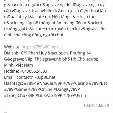
gi&uacute;p người d&ugrave;ng dễ d&agrave;ng truy
cập v&agrave; trải nghiệm tr&ecirc;n cả điện thoại lẫn
m&aacute;y t&iacute;nh. Nền tảng li&ecirc;n tục
n&acirc;ng cấp hệ thống nhằm mang đến m&ocirc;i
trường giải tr&iacute; trực tuyến tiện lợi v&agrave; ổn
định cho cộng đồng người chơi.
Website:
https://
789p86.
net/
Địa chỉ: 16/9 Phan Huy &Iacute;ch, Phường 14,
G&ograve; Vấp, Th&agrave;nh phố Hồ Ch&iacute;
Minh, Việt Nam
Hotline: +84985624333
Email: contact@789p86.net
Hashtags: #789P #NhaCai789P #789PCasino #789PBet
#789PGame #789POnline #DangKy789P
#TrangChu789P #LinkVao789P #789PUyTin
103.161.68.79