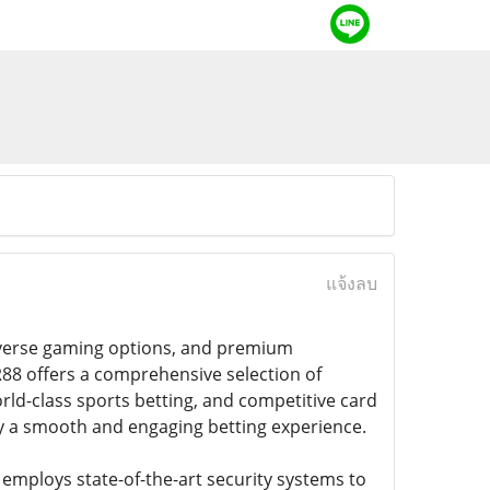
แจ้งลบ
, diverse gaming options, and premium
R88 offers a comprehensive selection of
orld-class sports betting, and competitive card
oy a smooth and engaging betting experience.
 employs state-of-the-art security systems to