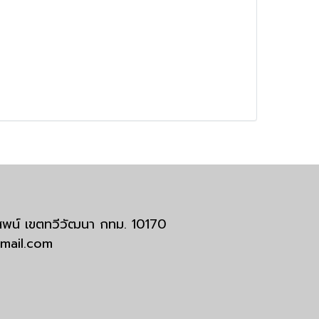
มสพน์ เขตทวีวัฒนา กทม. 10170
tmail.com