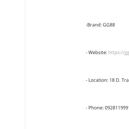
-Brand: GG88
- Website:
https://g
- Location: 18 D. T
- Phone: 092811999