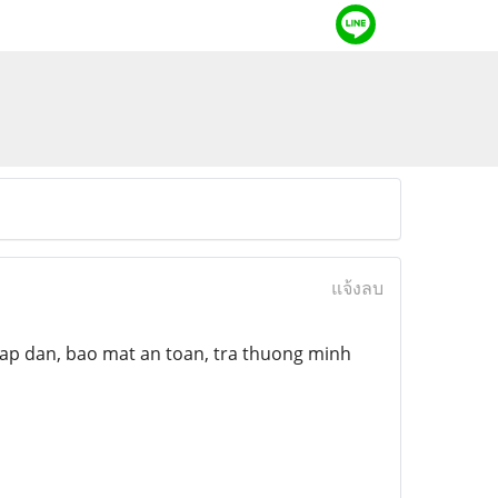
แจ้งลบ
hap dan, bao mat an toan, tra thuong minh