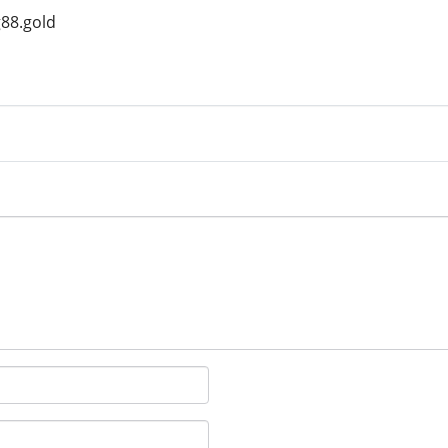
g88.gold