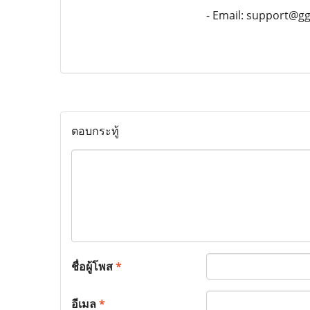
- Email: support@g
ตอบกระทู้
ชื่อผู้โพส
*
อีเมล
*