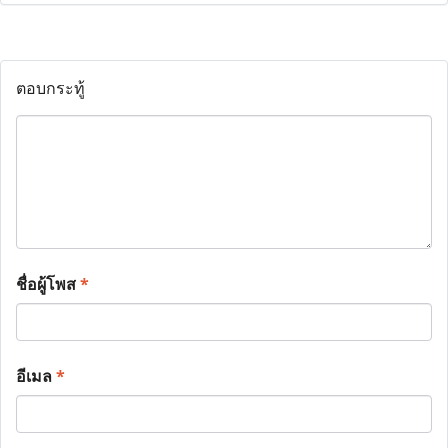
ตอบกระทู้
ชื่อผู้โพส
*
อีเมล
*