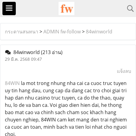
กระดานสนทนา
>
ADMIN fw-follow
>
84winworld
84winworld
(213 อ่าน)
29 มี.ค. 2568 09:47
แจ้งลบ
84WIN
la mot trong nhung nha cai ca cuoc truc tuyen
uy tin hang dau, cung cap da dang cac tro choi giai tri
hap dan nhu casino truc tuyen, ca do the thao, quay
hu, lo de va ban ca. Voi giao dien hien dai, he thong
bao mat cao va chinh sach cham soc khach hang
chuyen nghiep, 84WIN cam ket mang den trai nghiem
ca cuoc an toan, minh bach va tien loi nhat cho nguoi
choi.