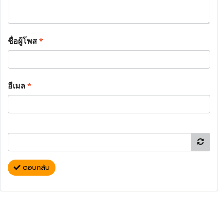
ชื่อผู้โพส
*
อีเมล
*
ตอบกลับ