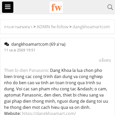
กระดานสนทนา
>
ADMIN fw-follow
>
dangkhoamartcom
dangkhoamartcom
(69 อ่าน)
11 เม.ย 2569 19:51
แจ้งลบ
Thiet bi dien Panasonic
Dang Khoa la lua chon pho
bien trong cac cong trinh dan dung va cong nghiep
nho do ben cao va tinh an toan trong qua trinh su
dung. Voi cac san pham nhu cong tac &ndash; o cam,
aptomat Panasonic, den dien, thiet bi chieu sang va
giai phap dien thong minh, nguoi dung de dang toi uu
he thong dien mot cach hieu qua va on dinh.
Website:
https://dangkhoamart.com/