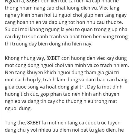
Ngoai ra, 8XBET con lien tuc cai tien va cap nhat he
thong nham nang cao chat luong dich vu. Viec lang
nghe y kien phan hoi tu nguoi choi giup nen tang ngay
cang hoan thien va dap ung tot hon nhu cau thuc te.
Su doi moi khong ngung la yeu to quan trong giup nha
cai duy tri suc canh tranh va phat trien ben vung trong
thi truong day bien dong nhu hien nay.
Khong nhung vay, 8XBET con huong den viec xay dung
mot cong dong nguoi choi van minh va co trach nhiem.
Nen tang khuyen khich nguoi dung tham gia giai tri
mot cach hop ly, tranh lam dung va dam bao can bang
giua cuoc song va hoat dong giai tri. Day la mot dinh
huong tich cuc, gop phan tao nen hinh anh chuyen
nghiep va dang tin cay cho thuong hieu trong mat
nguoi dung.
Tong the, 8XBET la mot nen tang ca cuoc truc tuyen
dang chu y voi nhieu uu diem noi bat tu giao dien, he