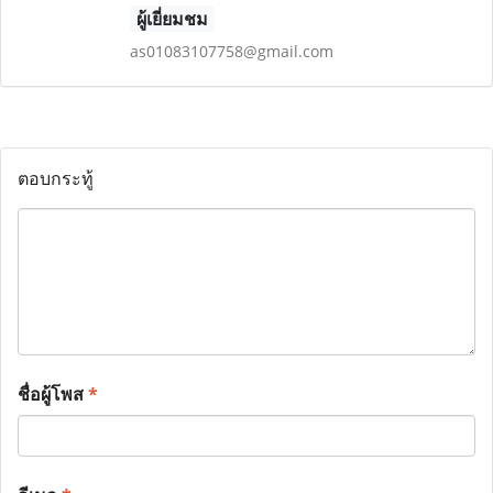
ผู้เยี่ยมชม
as01083107758@gmail.com
ตอบกระทู้
ชื่อผู้โพส
*