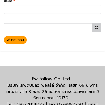
อีเมล
*
ตอบกลับ
Fw follow Co.,Ltd
บริษัท เอฟดับบลิว ฟอลโล่ จำกัด เลขที่ 69 ซ.พุทธ
มณฑล สาย 3 ซอย 26 แขวงศาลาธรรมสพน์ เขตทวี
วัฒนา กทม. 10170
Tel : 083-7014022 | Fax 02-8897250 | Email: