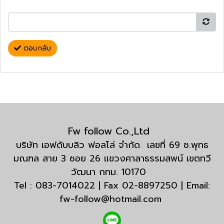
ตอบกลับ
Fw follow Co.,Ltd
บริษัท เอฟดับบลิว ฟอลโล่ จำกัด เลขที่ 69 ซ.พุทธ
มณฑล สาย 3 ซอย 26 แขวงศาลาธรรมสพน์ เขตทวี
วัฒนา กทม. 10170
Tel : 083-7014022 | Fax 02-8897250 | Email:
fw-follow@hotmail.com