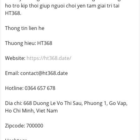
ho tro kip thoi giup nguoi choi yen tam giai tri tai
HT368.
Thong tin lien he
Thuong hieu: HT368
Website:
https://ht368.date/
Email: contact@ht368.date
Hotline: 0364 657 678
Dia chi: 668 Duong Le Vo Thi Sau, Phuong 1, Go Vap,
Ho Chi Minh, Viet Nam
Zipcode: 700000