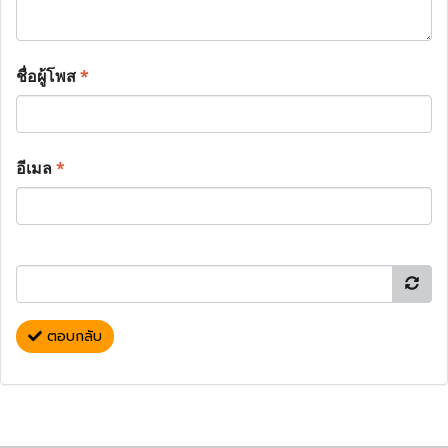
ชื่อผู้โพส
*
อีเมล
*
ตอบกลับ