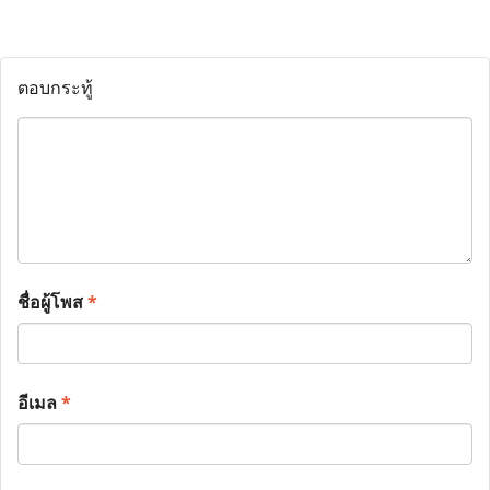
ตอบกระทู้
ชื่อผู้โพส
*
อีเมล
*