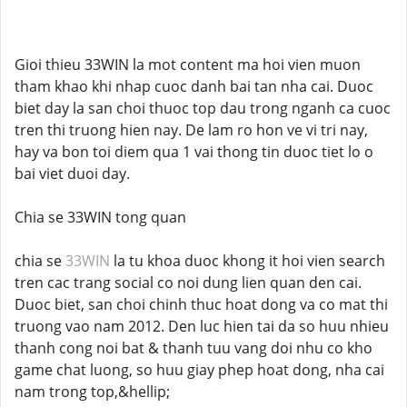
Gioi thieu 33WIN la mot content ma hoi vien muon
tham khao khi nhap cuoc danh bai tan nha cai. Duoc
biet day la san choi thuoc top dau trong nganh ca cuoc
tren thi truong hien nay. De lam ro hon ve vi tri nay,
hay va bon toi diem qua 1 vai thong tin duoc tiet lo o
bai viet duoi day.
Chia se 33WIN tong quan
chia se
33WIN
la tu khoa duoc khong it hoi vien search
tren cac trang social co noi dung lien quan den cai.
Duoc biet, san choi chinh thuc hoat dong va co mat thi
truong vao nam 2012. Den luc hien tai da so huu nhieu
thanh cong noi bat & thanh tuu vang doi nhu co kho
game chat luong, so huu giay phep hoat dong, nha cai
nam trong top,&hellip;