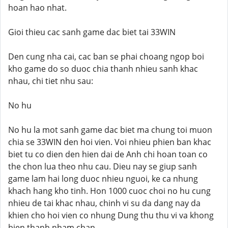
hoan hao nhat.
Gioi thieu cac sanh game dac biet tai 33WIN
Den cung nha cai, cac ban se phai choang ngop boi
kho game do so duoc chia thanh nhieu sanh khac
nhau, chi tiet nhu sau:
No hu
No hu la mot sanh game dac biet ma chung toi muon
chia se 33WIN den hoi vien. Voi nhieu phien ban khac
biet tu co dien den hien dai de Anh chi hoan toan co
the chon lua theo nhu cau. Dieu nay se giup sanh
game lam hai long duoc nhieu nguoi, ke ca nhung
khach hang kho tinh. Hon 1000 cuoc choi no hu cung
nhieu de tai khac nhau, chinh vi su da dang nay da
khien cho hoi vien co nhung Dung thu thu vi va khong
bien thanh nham chan.