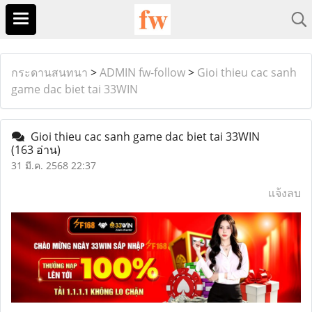
กระดานสนทนา
>
ADMIN fw-follow
>
Gioi thieu cac sanh
game dac biet tai 33WIN
Gioi thieu cac sanh game dac biet tai 33WIN
(163 อ่าน)
31 มี.ค. 2568 22:37
แจ้งลบ