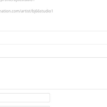
nation.com/artist/bj66studio1