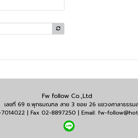
Fw follow Co.,Ltd
กัด เลขที่ 69 ซ.พุทธมณฑล สาย 3 ซอย 26 แขวงศาลาธรร
3-7014022 | Fax 02-8897250 | Email: fw-follow@ho