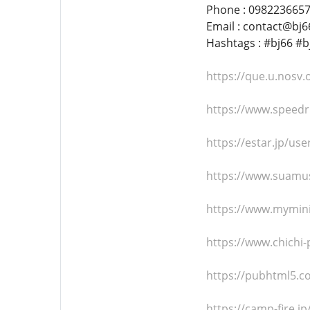
Phone : 098223665
Email : contact@bj6
Hashtags : #bj66 #
https://que.u.nosv.
https://www.speedr
https://estar.jp/us
https://www.suamus
https://www.mymin
https://www.chichi-
https://pubhtml5.
https://camp-fire.jp