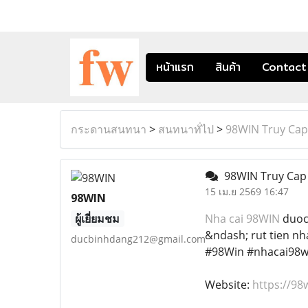
หน้าแรก
สินค้า
Contact
กระดานสนทนา
>
สนทนาทั่ไป
>
98WIN Truy Cap
98WIN Truy Cap
15 เม.ย 2569 16:47
98WIN
ผู้เยี่ยมชม
Nha cai 98WIN
duoc 
&ndash; rut tien nh
ducbinhdang212@gmail.com
#98Win #nhacai98wi
Website:
https://98