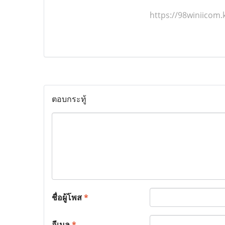
https://98winiicom.
ตอบกระทู้
ชื่อผู้โพส
*
อีเมล
*