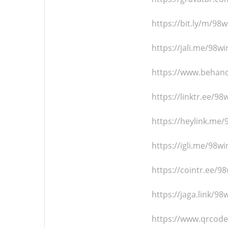
https://bit.ly/m/98
https://jali.me/98w
https://www.behanc
https://linktr.ee/98
https://heylink.me/
https://igli.me/98w
https://cointr.ee/9
https://jaga.link/98
https://www.qrcod