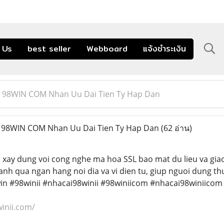
 Us
best seller
Webboard
แจ้งชำระเงิน
 98WIN COM Nhan Uu Dai Tien Ty Hap Dan
 98WIN COM Nhan Uu Dai Tien Ty Hap Dan
(62 อ่าน)
xay dung voi cong nghe ma hoa SSL bao mat du lieu va giao 
anh qua ngan hang noi dia va vi dien tu, giup nguoi dung th
n #98winii #nhacai98winii #98winiicom #nhacai98winiicom
winii.com/