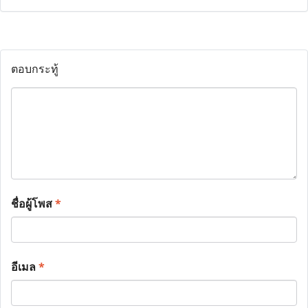
ตอบกระทู้
ชื่อผู้โพส
*
อีเมล
*