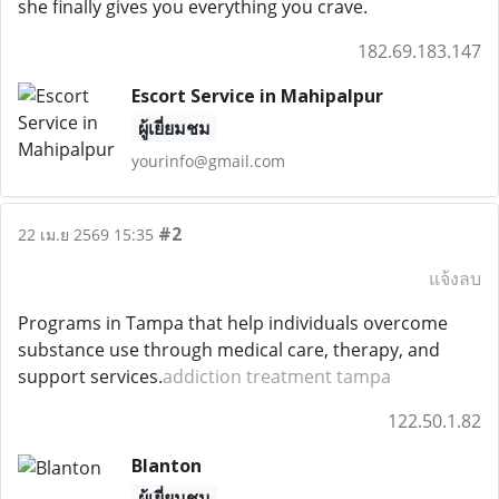
she finally gives you everything you crave.
182.69.183.147
Escort Service in Mahipalpur
ผู้เยี่ยมชม
yourinfo@gmail.com
#2
22 เม.ย 2569 15:35
แจ้งลบ
Programs in Tampa that help individuals overcome
substance use through medical care, therapy, and
support services.
addiction treatment tampa
122.50.1.82
Blanton
ผู้เยี่ยมชม