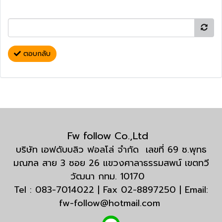
ตอบกลับ
Fw follow Co.,Ltd
บริษัท เอฟดับบลิว ฟอลโล่ จำกัด เลขที่ 69 ซ.พุทธ
มณฑล สาย 3 ซอย 26 แขวงศาลาธรรมสพน์ เขตทวี
วัฒนา กทม. 10170
Tel : 083-7014022 | Fax 02-8897250 | Email:
fw-follow@hotmail.com