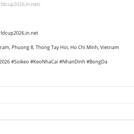
rldcup2026.in.net/
ldcup2026.in.net
 Tram, Phuong 8, Thong Tay Hoi, Ho Chi Minh, Vietnam
2026 #Soikeo #KeoNhaCai #NhanDinh #BongDa