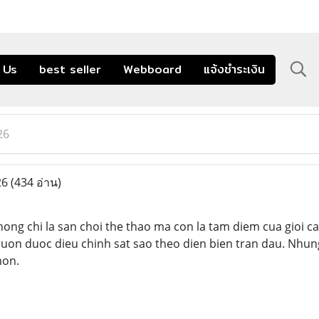
 Us
best seller
Webboard
แจ้งชำระเงิน
26
26
(434 อ่าน)
ong chi la san choi the thao ma con la tam diem cua gioi ca
 luon duoc dieu chinh sat sao theo dien bien tran dau. Nhu
hon.