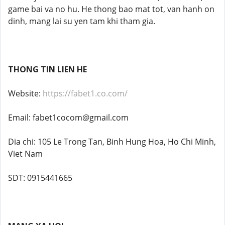
game bai va no hu. He thong bao mat tot, van hanh on
dinh, mang lai su yen tam khi tham gia.
THONG TIN LIEN HE
Website:
https://fabet1.co.com/
Email: fabet1cocom@gmail.com
Dia chi: 105 Le Trong Tan, Binh Hung Hoa, Ho Chi Minh,
Viet Nam
SDT: 0915441665