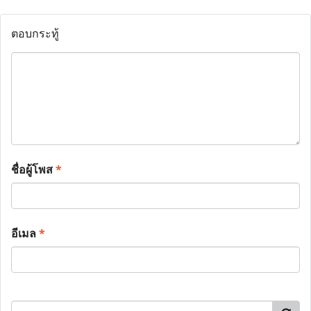
ตอบกระทู้
ชื่อผู้โพส
*
อีเมล
*