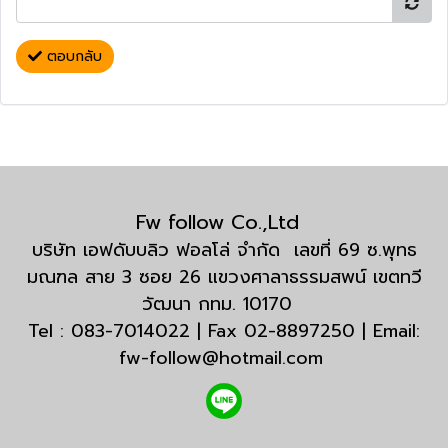
ตอบกลับ
Fw follow Co.,Ltd
บริษัท เอฟดับบลิว ฟอลโล่ จำกัด เลขที่ 69 ซ.พุทธ
มณฑล สาย 3 ซอย 26 แขวงศาลาธรรมสพน์ เขตทวี
วัฒนา กทม. 10170
Tel : 083-7014022 | Fax 02-8897250 | Email:
fw-follow@hotmail.com