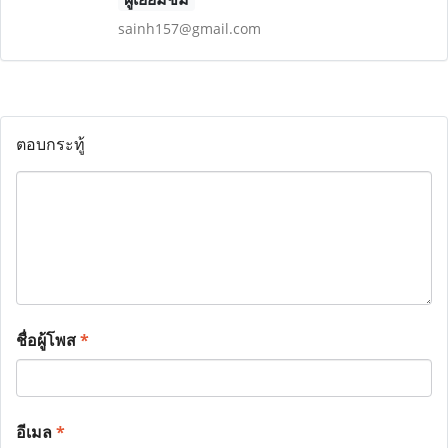
sainh157@gmail.com
ตอบกระทู้
ชื่อผู้โพส
*
อีเมล
*