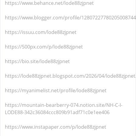
https://www.behance.net/lode88zjpnet
https://www.blogger.com/profile/12807227780205008744
https://issuu.com/lode88zjpnet
https://500px.com/p/lode88zjpnet
https://bio.site/lode88zjpnet
https://lode88zjpnet.blogspot.com/2026/04/lode88zjpnet
https://myanimelist.net/profile/lode88zjpnet
https://mountain-bearberry-074.notion.site/NH-C-I-
LODE88-342c36084ccc809b91adf71c0e1ee406
https://www.instapaper.com/p/lode88zjpnet