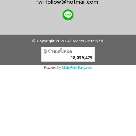
fw-follow@hotmail.com
© Copyright 2020 All Rights Reserved.
ผู้เข้าชมวันนี้
4,560
Powered by
MakeWebEasy.com