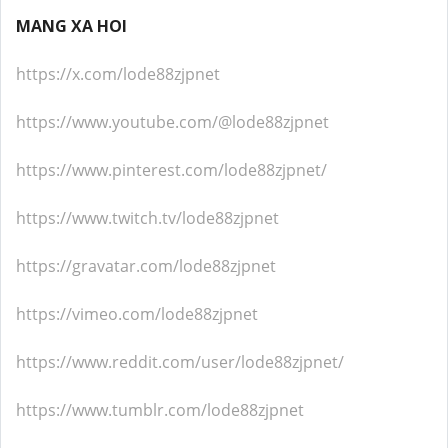
MANG XA HOI
https://x.com/lode88zjpnet
https://www.youtube.com/@lode88zjpnet
https://www.pinterest.com/lode88zjpnet/
https://www.twitch.tv/lode88zjpnet
https://gravatar.com/lode88zjpnet
https://vimeo.com/lode88zjpnet
https://www.reddit.com/user/lode88zjpnet/
https://www.tumblr.com/lode88zjpnet