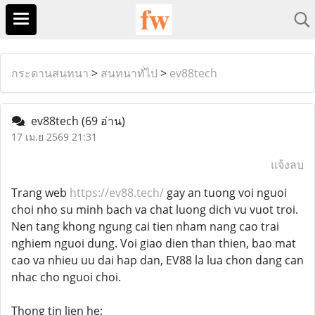
กระดานสนทนา
>
สนทนาทั่ไป
>
ev88tech
ev88tech
(69 อ่าน)
17 เม.ย 2569 21:31
แจ้งลบ
Trang web
https://ev88.tech/
gay an tuong voi nguoi
choi nho su minh bach va chat luong dich vu vuot troi.
Nen tang khong ngung cai tien nham nang cao trai
nghiem nguoi dung. Voi giao dien than thien, bao mat
cao va nhieu uu dai hap dan, EV88 la lua chon dang can
nhac cho nguoi choi.
Thong tin lien he: