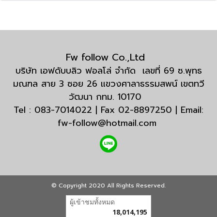
Fw follow Co.,Ltd
บริษัท เอฟดับบลิว ฟอลโล่ จำกัด เลขที่ 69 ซ.พุทธ
มณฑล สาย 3 ซอย 26 แขวงศาลาธรรมสพน์ เขตทวี
วัฒนา กทม. 10170
Tel : 083-7014022 | Fax 02-8897250 | Email:
fw-follow@hotmail.com
© Copyright 2020 All Rights Reserved.
ผู้เข้าชมวันนี้
26,020