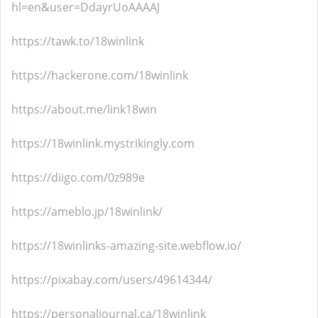
hl=en&user=DdayrUoAAAAJ
https://tawk.to/18winlink
https://hackerone.com/18winlink
https://about.me/link18win
https://18winlink.mystrikingly.com
https://diigo.com/0z989e
https://ameblo.jp/18winlink/
https://18winlinks-amazing-site.webflow.io/
https://pixabay.com/users/49614344/
https://personaljournal.ca/18winlink