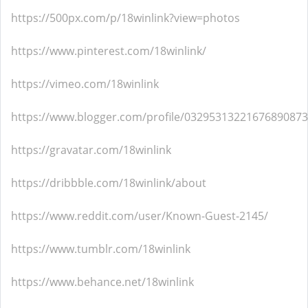
https://500px.com/p/18winlink?view=photos
https://www.pinterest.com/18winlink/
https://vimeo.com/18winlink
https://www.blogger.com/profile/03295313221676890873
https://gravatar.com/18winlink
https://dribbble.com/18winlink/about
https://www.reddit.com/user/Known-Guest-2145/
https://www.tumblr.com/18winlink
https://www.behance.net/18winlink