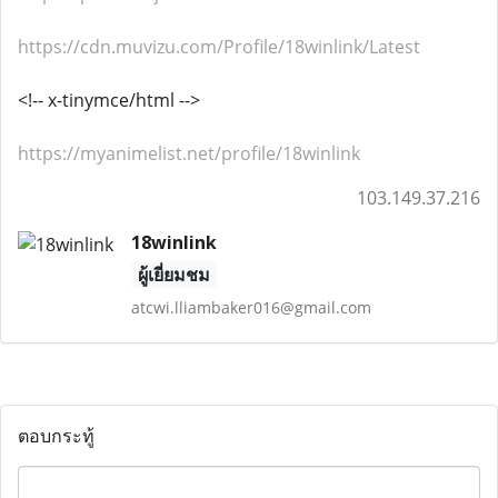
https://cdn.muvizu.com/Profile/18winlink/Latest
<!-- x-tinymce/html -->
https://myanimelist.net/profile/18winlink
103.149.37.216
18winlink
ผู้เยี่ยมชม
atcwi.lliambaker016@gmail.com
ตอบกระทู้