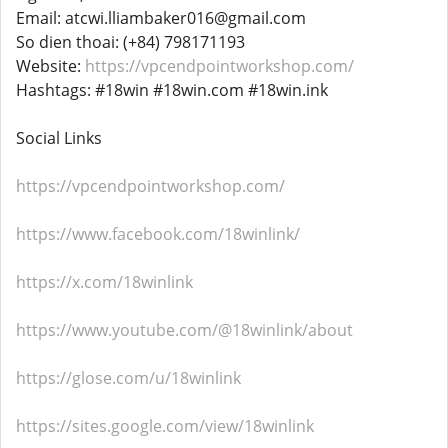
Email: atcwi.lliambaker016@gmail.com
So dien thoai: (+84) 798171193
Website:
https://vpcendpointworkshop.com/
Hashtags: #18win #18win.com #18win.ink
Social Links
https://vpcendpointworkshop.com/
https://www.facebook.com/18winlink/
https://x.com/18winlink
https://www.youtube.com/@18winlink/about
https://glose.com/u/18winlink
https://sites.google.com/view/18winlink