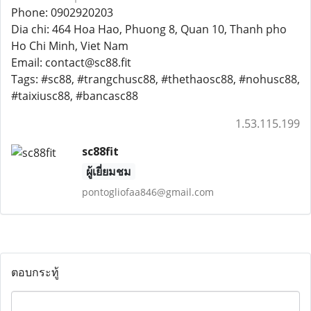
Phone: 0902920203
Dia chi: 464 Hoa Hao, Phuong 8, Quan 10, Thanh pho
Ho Chi Minh, Viet Nam
Email: contact@sc88.fit
Tags: #sc88, #trangchusc88, #thethaosc88, #nohusc88,
#taixiusc88, #bancasc88
1.53.115.199
sc88fit
ผู้เยี่ยมชม
pontogliofaa846@gmail.com
ตอบกระทู้