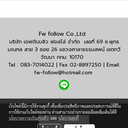
Fw follow Co.,Ltd
บริษัท เอฟดับบลิว ฟอลโล่ จำกัด เลขที่ 69 ซ.พุทธ
มณฑล สาย 3 ซอย 26 แขวงศาลาธรรมสพน์ เขตทวี
วัฒนา กทม. 10170
Tel : 083-7014022 | Fax 02-8897250 | Email:
fw-follow@hotmail.com
เว็บไซต์นี้มีการใช้งานคุกกี้ เพื่อเพิ่มประสิทธิภาพและประสบการณ์ที่ดีใน
© Copyright 2020 All Rights Reserved.
การใช้งานเว็บไซต์ของท่าน ท่านสามารถอ่านรายละเอียดเพิ่มเติมได้ที่
นโยบายความเป็นส่วนตัว
และ
นโยบายคุกกี้
ผู้เข้าชมทั้งหมด
17,832,276