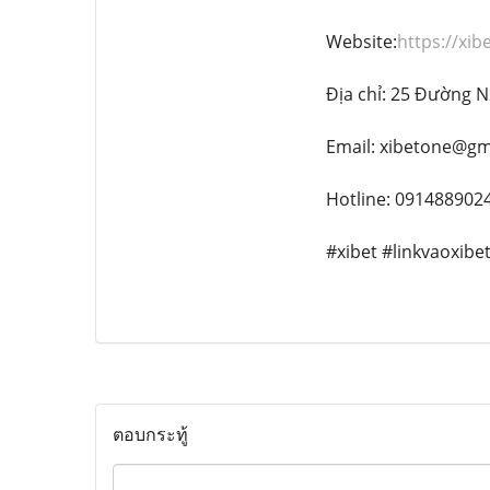
Website:
https://xibe
Địa chỉ: 25 Đường N
Email: xibetone@gm
Hotline: 091488902
#xibet #linkvaoxibe
ตอบกระทู้