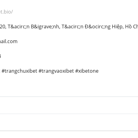
t.bio/
20, T&acirc;n B&igrave;nh, T&acirc;n Đ&ocirc;ng Hiệp, Hồ C
ail.com
4
t #trangchuxibet #trangvaoxibet #xibetone