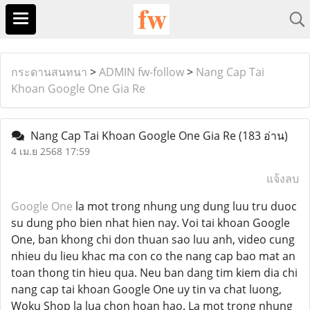
กระดานสนทนา
>
ADMIN fw-follow
>
Nang Cap Tai
Khoan Google One Gia Re
Nang Cap Tai Khoan Google One Gia Re
(183 อ่าน)
4 เม.ย 2568 17:59
แจ้งลบ
Google One
la mot trong nhung ung dung luu tru duoc
su dung pho bien nhat hien nay. Voi tai khoan Google
One, ban khong chi don thuan sao luu anh, video cung
nhieu du lieu khac ma con co the nang cap bao mat an
toan thong tin hieu qua. Neu ban dang tim kiem dia chi
nang cap tai khoan Google One uy tin va chat luong,
Woku Shop la lua chon hoan hao. La mot trong nhung