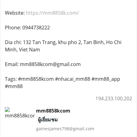
Website:
https://mm8858k.com/
Phone: 0944738222
Dia chi: 132 Tan Trang, khu pho 2, Tan Binh, Ho Chi
Minh, Viet Nam
Email: mm8858kcom@gmail.com
Tags: #mm8858kcom #nhacai_mm88 #mm88_app
#mm88
194.233.100.202
mm8858kcom
ผู้เยี่ยมชม
gainesjames798@gmail.com