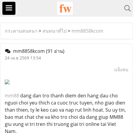
กระดานสนทนา
>
สนทนาทั่ไป
>
mm8858kcom
mm8858kcom
(91 อ่าน)
24 เม.ย 2569 13:54
แจ้งลบ
mm88
dang dan tro thanh diem den hang dau cho
nguoi choi yeu thich ca cuoc truc tuyen, nho giao dien
than thien, ty le keo cao va nap rut linh hoat. Su uy tin,
bao mat chat che va kho tro choi da dang giup MM88
giu vung vi tri tren thi truong giai tri online tai Viet
Nam.