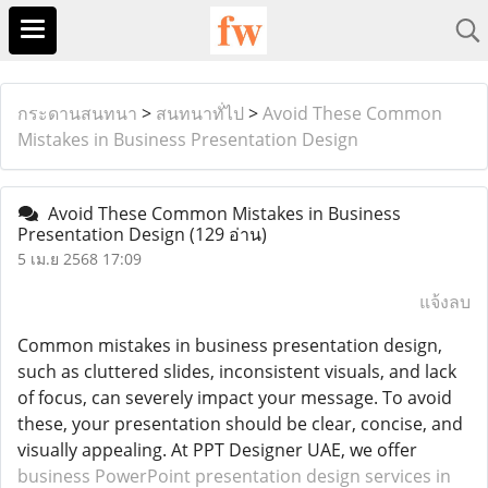
กระดานสนทนา
>
สนทนาทั่ไป
>
Avoid These Common
Mistakes in Business Presentation Design
Avoid These Common Mistakes in Business
Presentation Design
(129 อ่าน)
5 เม.ย 2568 17:09
แจ้งลบ
Common mistakes in business presentation design,
such as cluttered slides, inconsistent visuals, and lack
of focus, can severely impact your message. To avoid
these, your presentation should be clear, concise, and
visually appealing. At PPT Designer UAE, we offer
business PowerPoint presentation design services in