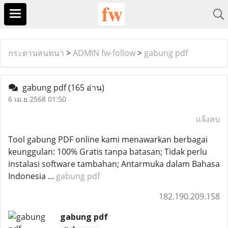
กระดานสนทนา
>
ADMIN fw-follow
>
gabung pdf
gabung pdf
(165 อ่าน)
6 เม.ย 2568 01:50
แจ้งลบ
Tool gabung PDF online kami menawarkan berbagai
keunggulan: 100% Gratis tanpa batasan; Tidak perlu
instalasi software tambahan; Antarmuka dalam Bahasa
Indonesia ...
gabung pdf
182.190.209.158
gabung pdf