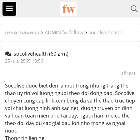
กระดานสนทนา
>
ADMIN fw-follow
>
socolivehealth
socolivehealth
(60 อ่าน)
25 เม.ย 2569 13:56
แจ้งลบ
Socolive duoc biet den la mot trong nhung trang the
thao uy tin voi luong nguoi theo doi dong dao. Socolive
chuyen cung cap link xem bong da va the thao truc tiep
voi chat luong hinh anh sac net, duong truyen on dinh
va hoan toan mien phi. Tai day, nguoi ham mo co the
theo doi day du cac giai dau lon nho trong va ngoai
nuoc
Thong tin lien he