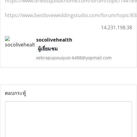
https://www.driedsquidathome.com/forum/topic/144189/
https://www.bestloveweddingstudio.com/forum/topic/83
14.231.198.38
socolivehealth
ผู้เยี่ยมชม
xebrapupouquoi-6488@yopmail.com
ตอบกระทู้